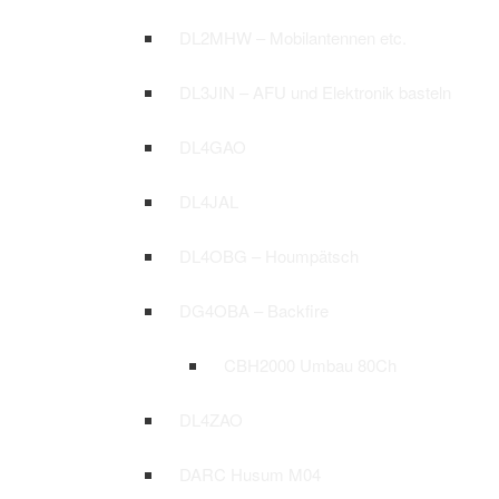
DL2MHW – Mobilantennen etc.
DL3JIN – AFU und Elektronik basteln
DL4GAO
DL4JAL
DL4OBG – Houmpätsch
DG4OBA – Backfire
CBH2000 Umbau 80Ch
DL4ZAO
DARC Husum M04