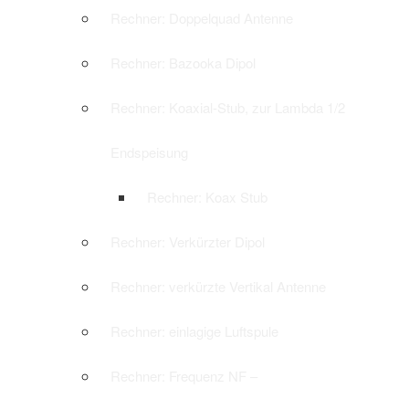
Rechner: Doppelquad Antenne
Rechner: Bazooka Dipol
Rechner: Koaxial-Stub, zur Lambda 1/2
Endspeisung
Rechner: Koax Stub
Rechner: Verkürzter Dipol
Rechner: verkürzte Vertikal Antenne
Rechner: einlagige Luftspule
Rechner: Frequenz NF –