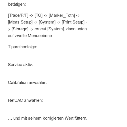
betätigen:
[Trace/P/F] -> [TG] -> [Marker_Fctn] ->
[Meas Setup] -> [System] -> [Print Setup] -
> [Storage] -> erneut [System], dann unten
auf zweite Menueebene
Tippreihenfolge:
Service aktiv:
Calibration anwählen:
RefDAC anwählen:
… und mit seinem korrigierten Wert füttern.