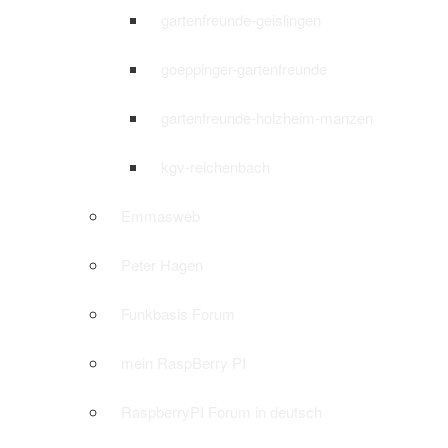
gartenfreunde-geislingen
goeppinger-gartenfreunde
gartenfreunde-holzheim-manzen
kgv-reichenbach
Emmasweb
Peter Hagen
Funkbasis Forum
mein RaspBerry PI
RaspberryPI Forum in deutsch