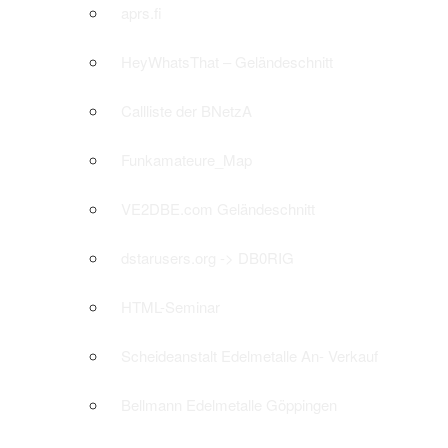
aprs.fi
HeyWhatsThat – Geländeschnitt
Callliste der BNetzA
Funkamateure_Map
VE2DBE.com Geländeschnitt
dstarusers.org -> DB0RIG
HTML-Seminar
Scheideanstalt Edelmetalle An- Verkauf
Bellmann Edelmetalle Göppingen