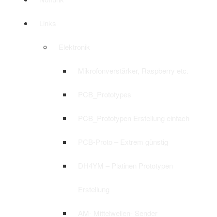
Links
Elektronik
Mikrofonverstärker, Raspberry etc.
PCB_Prototypes
PCB_Prototypen Erstellung einfach
PCB-Proto – Extrem günstig
DH4YM – Platinen Prototypen
Erstellung
AM- Mittelwellen- Sender