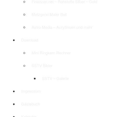
Finanzen.net – Rohstoffe Silber – Gold
Metzgerei Maier Boll
Astro Media – Acryllinsen und mehr
Download
Mini Ringkern Rechner
SSTV Bilder
SSTV – Galerie
Impressum
Gästebuch
Kalender