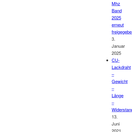
Mhz
Band
2025
erneut
freigegeb
3.
Januar
2025
CU-
Lackdraht
–
Gewicht
–
Länge
–
Widerstan
13.
Juni
2021