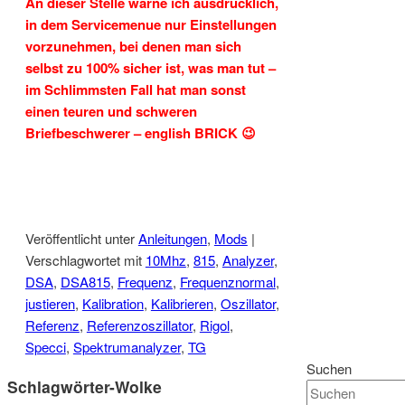
An dieser Stelle warne ich ausdrücklich,
in dem Servicemenue nur Einstellungen
vorzunehmen, bei denen man sich
selbst zu 100% sicher ist, was man tut –
im Schlimmsten Fall hat man sonst
einen teuren und schweren
Briefbeschwerer – english BRICK 😉
Veröffentlicht unter
Anleitungen
,
Mods
|
Verschlagwortet mit
10Mhz
,
815
,
Analyzer
,
DSA
,
DSA815
,
Frequenz
,
Frequenznormal
,
justieren
,
Kalibration
,
Kalibrieren
,
Oszillator
,
Referenz
,
Referenzoszillator
,
Rigol
,
Specci
,
Spektrumanalyzer
,
TG
Suchen
Schlagwörter-Wolke