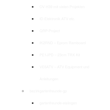
OV H39 mit vielen Projekten
ID-Elektronik ATV etc.
QRP-Project
IK2RND – Eprom Ramboard
PE1JPD – 23cm TRX Kit
VE6ATV – ATV Equipment und
Anleitungen
bezirkgartenfreunde-gp
gartenfreunde-eislingen