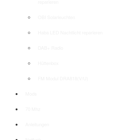
reparieren
OBI Solarleuchten
Haba LED Nachtlicht reparieren
DAB+ Radio
Hüttenbox
FM Modul DRA818(V/U)
Mods
70 Mhz
Anleitungen
Notfunk