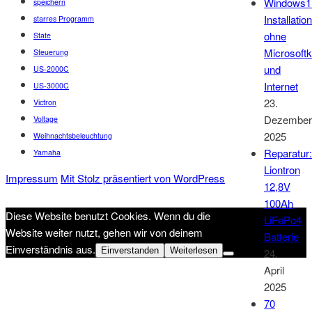
Windows1
speichern
Installation
starres Programm
ohne
State
Microsoft
Steuerung
und
US-2000C
Internet
US-3000C
23.
Victron
Dezember
Voltage
2025
Weihnachtsbeleuchtung
Reparatur:
Yamaha
Liontron
Impressum
Mit Stolz präsentiert von WordPress
12,8V
100Ah
Diese Website benutzt Cookies. Wenn du die
LiFePo4
Website weiter nutzt, gehen wir von deinem
Batterie
Einverständnis aus.
Einverstanden
Weiterlesen
24.
April
2025
70