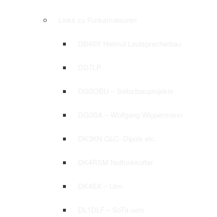
Links zu Funkamateuren
DB4SY Helmut Lautsprecherbau
DD7LP
DG0OBU – Selbstbauprojekte
DG0SA – Wolfgang Wippermann
DK3KN QLC- Dipole etc.
DK4RSM Notfunkkoffer
DK4SX – Ulm
DL1DLF – SoTa uvm.