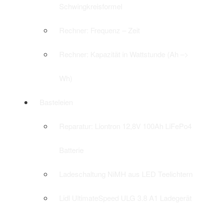
Schwingkreisformel
Rechner: Frequenz – Zeit
Rechner: Kapazität in Wattstunde (Ah –>
Wh)
Basteleien
Reparatur: Liontron 12,8V 100Ah LiFePo4
Batterie
Ladeschaltung NiMH aus LED Teelichtern
Lidl UltimateSpeed ULG 3.8 A1 Ladegerät