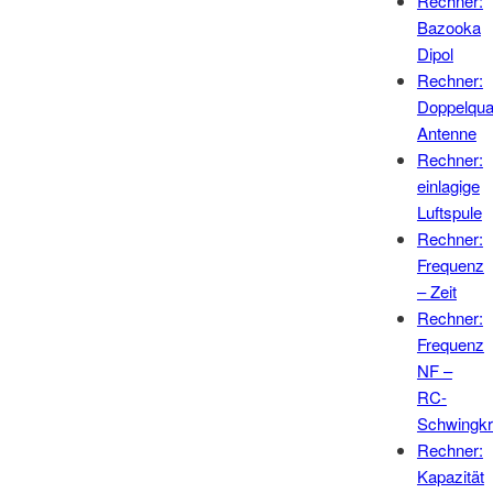
Rechner:
Bazooka
Dipol
Rechner:
Doppelqu
Antenne
Rechner:
einlagige
Luftspule
Rechner:
Frequenz
– Zeit
Rechner:
Frequenz
NF –
RC-
Schwingkr
Rechner:
Kapazität