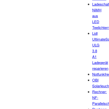
Ladeschal
NiMH
aus
LED
Teelichter
Lidl
UltimateS
ULG
3.8
A1
Ladegerät
reparieren
Notfunkfr
OBI
Solarleuch
Rechner:
NF-
Parallelsc