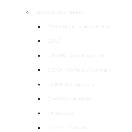
Links zu Funkamateuren
DB4SY Helmut Lautsprecherbau
DD7LP
DG0OBU – Selbstbauprojekte
DG0SA – Wolfgang Wippermann
DK3KN QLC- Dipole etc.
DK4RSM Notfunkkoffer
DK4SX – Ulm
DL1DLF – SoTa uvm.