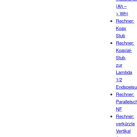
(Ah –
> Wh)
Rechner:
Koax
Stub
Rechner:
Koaxial-
Stub,
zur
Lambda
1/2
Endspeis
Rechner:
Parallelsc
NF
Rechner:
verkürzte
Vertikal