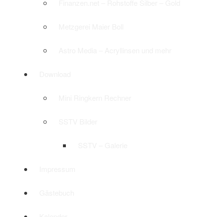
Finanzen.net – Rohstoffe Silber – Gold
Metzgerei Maier Boll
Astro Media – Acryllinsen und mehr
Download
Mini Ringkern Rechner
SSTV Bilder
SSTV – Galerie
Impressum
Gästebuch
Kalender