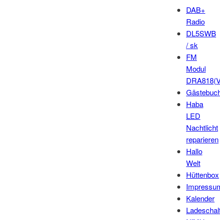
DAB+
Radio
DL5SWB
/ sk
FM
Modul
DRA818(V
Gästebuc
Haba
LED
Nachtlicht
reparieren
Hallo
Welt
Hüttenbox
Impressu
Kalender
Ladeschal