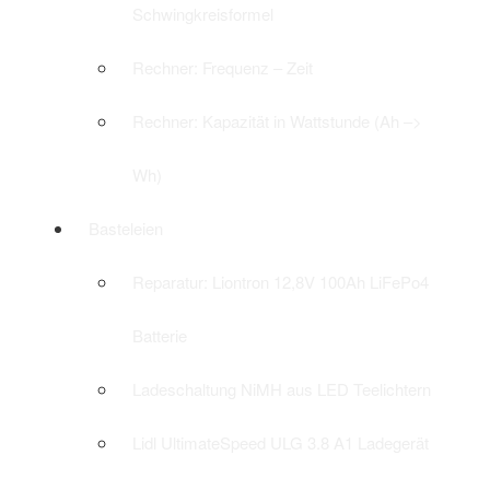
Schwingkreisformel
Rechner: Frequenz – Zeit
Rechner: Kapazität in Wattstunde (Ah –>
Wh)
Basteleien
Reparatur: Liontron 12,8V 100Ah LiFePo4
Batterie
Ladeschaltung NiMH aus LED Teelichtern
Lidl UltimateSpeed ULG 3.8 A1 Ladegerät