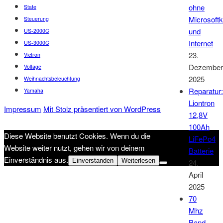
ohne
State
Microsoft
Steuerung
und
US-2000C
Internet
US-3000C
23.
Victron
Dezember
Voltage
2025
Weihnachtsbeleuchtung
Reparatur:
Yamaha
Liontron
Impressum
Mit Stolz präsentiert von WordPress
12,8V
100Ah
Diese Website benutzt Cookies. Wenn du die
LiFePo4
Website weiter nutzt, gehen wir von deinem
Batterie
Einverständnis aus.
Einverstanden
Weiterlesen
24.
April
2025
70
Mhz
Band