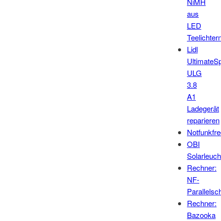
NiMH
aus
LED
Teelichter
Lidl
UltimateS
ULG
3.8
A1
Ladegerät
reparieren
Notfunkfr
OBI
Solarleuch
Rechner:
NF-
Parallelsc
Rechner:
Bazooka