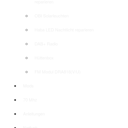
reparieren
OBI Solarleuchten
Haba LED Nachtlicht reparieren
DAB+ Radio
Hüttenbox
FM Modul DRA818(V/U)
Mods
70 Mhz
Anleitungen
Notfunk