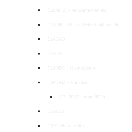
DL2MHW – Mobilantennen etc.
DL3JIN – AFU und Elektronik basteln
DL4GAO
DL4JAL
DL4OBG – Houmpätsch
DG4OBA – Backfire
CBH2000 Umbau 80Ch
DL4ZAO
DARC Husum M04