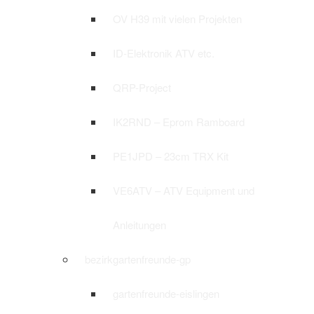
OV H39 mit vielen Projekten
ID-Elektronik ATV etc.
QRP-Project
IK2RND – Eprom Ramboard
PE1JPD – 23cm TRX Kit
VE6ATV – ATV Equipment und
Anleitungen
bezirkgartenfreunde-gp
gartenfreunde-eislingen