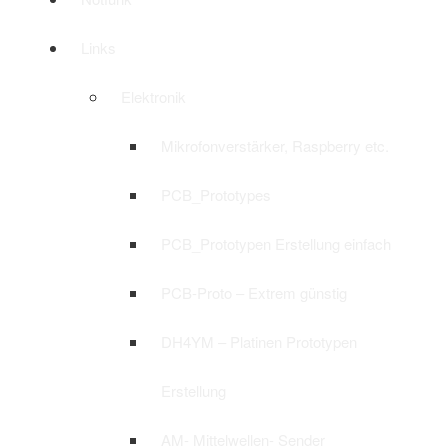
Links
Elektronik
Mikrofonverstärker, Raspberry etc.
PCB_Prototypes
PCB_Prototypen Erstellung einfach
PCB-Proto – Extrem günstig
DH4YM – Platinen Prototypen
Erstellung
AM- Mittelwellen- Sender