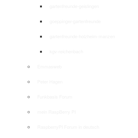
gartenfreunde-geislingen
goeppinger-gartenfreunde
gartenfreunde-holzheim-manzen
kgv-reichenbach
Emmasweb
Peter Hagen
Funkbasis Forum
mein RaspBerry PI
RaspberryPI Forum in deutsch