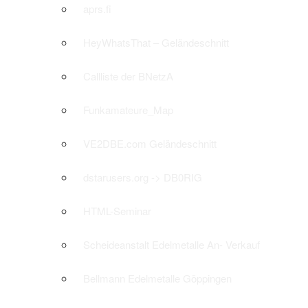
aprs.fi
HeyWhatsThat – Geländeschnitt
Callliste der BNetzA
Funkamateure_Map
VE2DBE.com Geländeschnitt
dstarusers.org -> DB0RIG
HTML-Seminar
Scheideanstalt Edelmetalle An- Verkauf
Bellmann Edelmetalle Göppingen