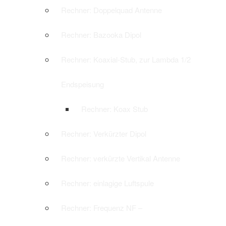
Rechner: Doppelquad Antenne
Rechner: Bazooka Dipol
Rechner: Koaxial-Stub, zur Lambda 1/2
Endspeisung
Rechner: Koax Stub
Rechner: Verkürzter Dipol
Rechner: verkürzte Vertikal Antenne
Rechner: einlagige Luftspule
Rechner: Frequenz NF –