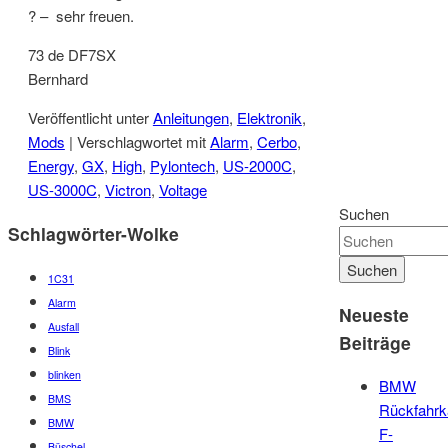
? – sehr freuen.
73 de DF7SX
Bernhard
Veröffentlicht unter
Anleitungen
,
Elektronik
,
Mods
|
Verschlagwortet mit
Alarm
,
Cerbo
,
Energy
,
GX
,
High
,
Pylontech
,
US-2000C
,
US-3000C
,
Victron
,
Voltage
Suchen
Schlagwörter-Wolke
1C31
Alarm
Neueste
Ausfall
Beiträge
Blink
blinken
BMW
BMS
Rückfahr
BMW
F-
Büschel