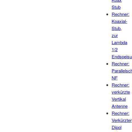
Stub
Rechner:
Koaxial-
Stub,
zur
Lambda
1/2
Endspeis
Rechner:
Parallelsc
NF
Rechner:
verkürzte
Vertikal
Antenne
Rechner:
Verkürzter
Dipol