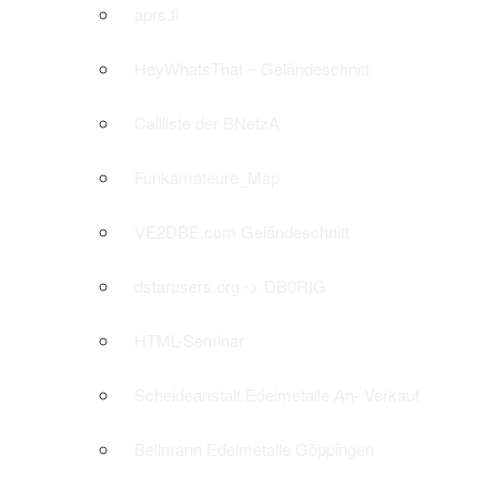
aprs.fi
HeyWhatsThat – Geländeschnitt
Callliste der BNetzA
Funkamateure_Map
VE2DBE.com Geländeschnitt
dstarusers.org -> DB0RIG
HTML-Seminar
Scheideanstalt Edelmetalle An- Verkauf
Bellmann Edelmetalle Göppingen