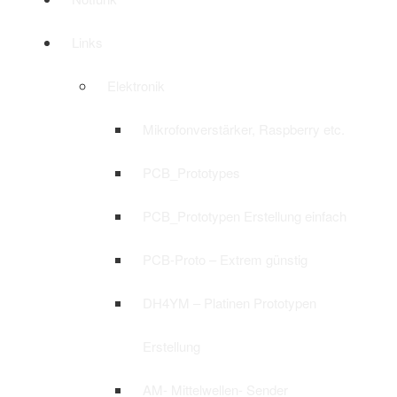
Links
Elektronik
Mikrofonverstärker, Raspberry etc.
PCB_Prototypes
PCB_Prototypen Erstellung einfach
PCB-Proto – Extrem günstig
DH4YM – Platinen Prototypen
Erstellung
AM- Mittelwellen- Sender