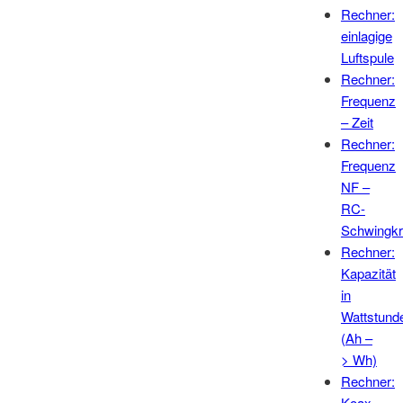
Rechner:
einlagige
Luftspule
Rechner:
Frequenz
– Zeit
Rechner:
Frequenz
NF –
RC-
Schwingkr
Rechner:
Kapazität
in
Wattstund
(Ah –
> Wh)
Rechner:
Koax