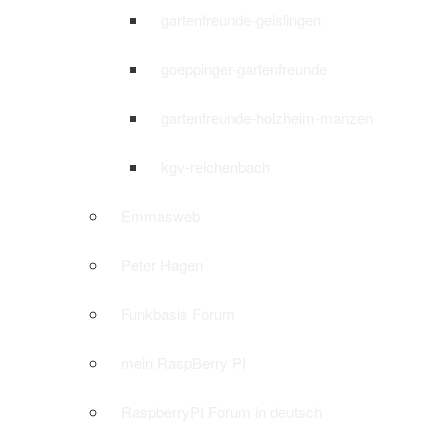
gartenfreunde-geislingen
goeppinger-gartenfreunde
gartenfreunde-holzheim-manzen
kgv-reichenbach
Emmasweb
Peter Hagen
Funkbasis Forum
mein RaspBerry PI
RaspberryPI Forum in deutsch