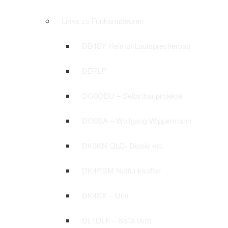
Links zu Funkamateuren
DB4SY Helmut Lautsprecherbau
DD7LP
DG0OBU – Selbstbauprojekte
DG0SA – Wolfgang Wippermann
DK3KN QLC- Dipole etc.
DK4RSM Notfunkkoffer
DK4SX – Ulm
DL1DLF – SoTa uvm.