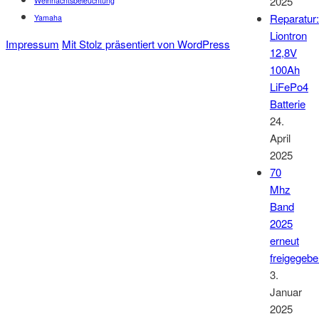
2025
Weihnachtsbeleuchtung
Reparatur:
Yamaha
Liontron
Impressum
Mit Stolz präsentiert von WordPress
12,8V
100Ah
LiFePo4
Batterie
24.
April
2025
70
Mhz
Band
2025
erneut
freigegeb
3.
Januar
2025