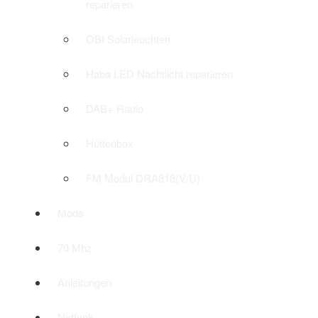
reparieren
OBI Solarleuchten
Haba LED Nachtlicht reparieren
DAB+ Radio
Hüttenbox
FM Modul DRA818(V/U)
Mods
70 Mhz
Anleitungen
Notfunk