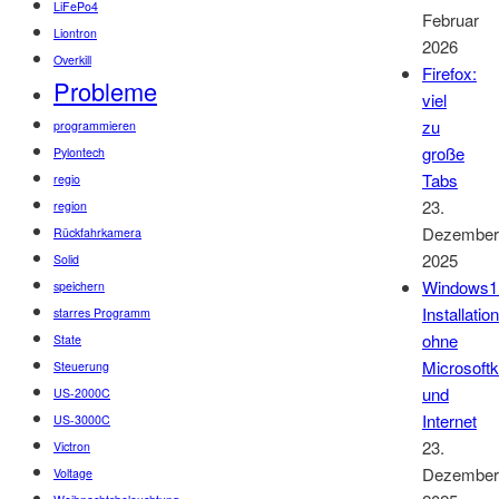
LiFePo4
Februar
Liontron
2026
Overkill
Firefox:
Probleme
viel
zu
programmieren
große
Pylontech
Tabs
regio
23.
region
Dezember
Rückfahrkamera
2025
Solid
Windows1
speichern
Installation
starres Programm
ohne
State
Microsoft
Steuerung
und
US-2000C
Internet
US-3000C
23.
Victron
Dezember
Voltage