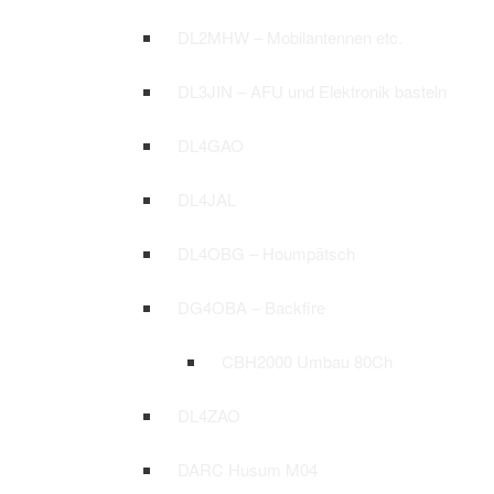
DL2MHW – Mobilantennen etc.
DL3JIN – AFU und Elektronik basteln
DL4GAO
DL4JAL
DL4OBG – Houmpätsch
DG4OBA – Backfire
CBH2000 Umbau 80Ch
DL4ZAO
DARC Husum M04