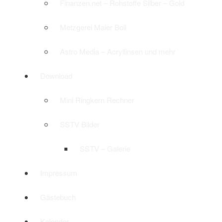
Finanzen.net – Rohstoffe Silber – Gold
Metzgerei Maier Boll
Astro Media – Acryllinsen und mehr
Download
Mini Ringkern Rechner
SSTV Bilder
SSTV – Galerie
Impressum
Gästebuch
Kalender