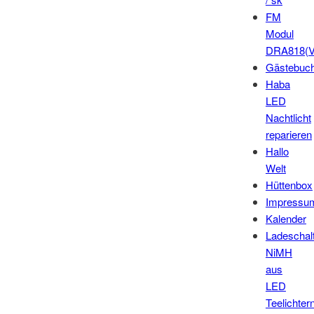
FM
Modul
DRA818(V
Gästebuc
Haba
LED
Nachtlicht
reparieren
Hallo
Welt
Hüttenbox
Impressu
Kalender
Ladeschal
NiMH
aus
LED
Teelichter