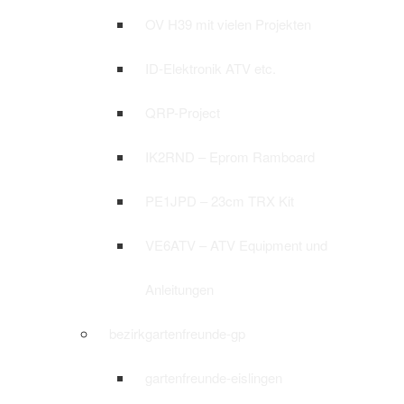
OV H39 mit vielen Projekten
ID-Elektronik ATV etc.
QRP-Project
IK2RND – Eprom Ramboard
PE1JPD – 23cm TRX Kit
VE6ATV – ATV Equipment und
Anleitungen
bezirkgartenfreunde-gp
gartenfreunde-eislingen