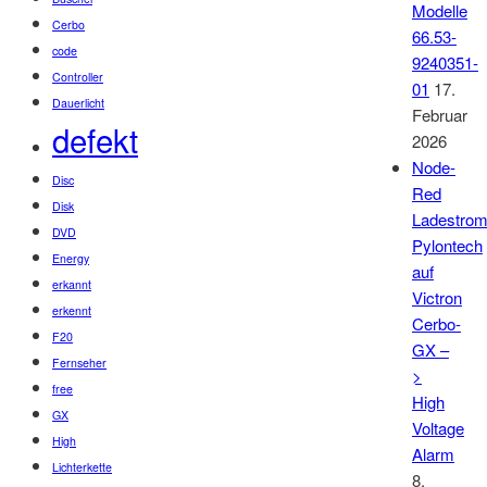
Modelle
Cerbo
66.53-
code
9240351-
Controller
01
17.
Dauerlicht
Februar
defekt
2026
Node-
Disc
Red
Disk
Ladestro
DVD
Pylontech
Energy
auf
erkannt
Victron
erkennt
Cerbo-
F20
GX –
Fernseher
>
free
High
GX
Voltage
High
Alarm
Lichterkette
8.