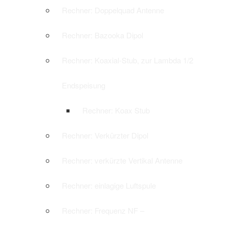
Rechner: Doppelquad Antenne
Rechner: Bazooka Dipol
Rechner: Koaxial-Stub, zur Lambda 1/2
Endspeisung
Rechner: Koax Stub
Rechner: Verkürzter Dipol
Rechner: verkürzte Vertikal Antenne
Rechner: einlagige Luftspule
Rechner: Frequenz NF –