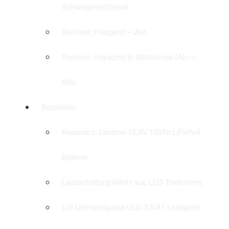
Schwingkreisformel
Rechner: Frequenz – Zeit
Rechner: Kapazität in Wattstunde (Ah –>
Wh)
Basteleien
Reparatur: Liontron 12,8V 100Ah LiFePo4
Batterie
Ladeschaltung NiMH aus LED Teelichtern
Lidl UltimateSpeed ULG 3.8 A1 Ladegerät