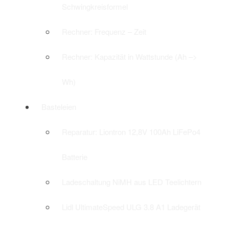
Schwingkreisformel
Rechner: Frequenz – Zeit
Rechner: Kapazität in Wattstunde (Ah –>
Wh)
Basteleien
Reparatur: Liontron 12,8V 100Ah LiFePo4
Batterie
Ladeschaltung NiMH aus LED Teelichtern
Lidl UltimateSpeed ULG 3.8 A1 Ladegerät