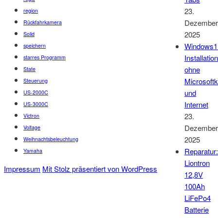
23.
region
Dezember
Rückfahrkamera
2025
Solid
Windows1
speichern
Installation
starres Programm
ohne
State
Microsoft
Steuerung
und
US-2000C
Internet
US-3000C
23.
Victron
Dezember
Voltage
2025
Weihnachtsbeleuchtung
Reparatur:
Yamaha
Liontron
Impressum
Mit Stolz präsentiert von WordPress
12,8V
100Ah
LiFePo4
Batterie