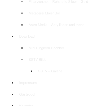
Finanzen.net – Rohstoffe Silber – Gold
Metzgerei Maier Boll
Astro Media – Acryllinsen und mehr
Download
Mini Ringkern Rechner
SSTV Bilder
SSTV – Galerie
Impressum
Gästebuch
Kalender