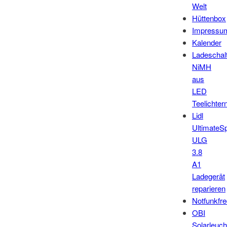
Welt
Hüttenbox
Impressu
Kalender
Ladeschal
NiMH
aus
LED
Teelichter
Lidl
UltimateS
ULG
3.8
A1
Ladegerät
reparieren
Notfunkfr
OBI
Solarleuch