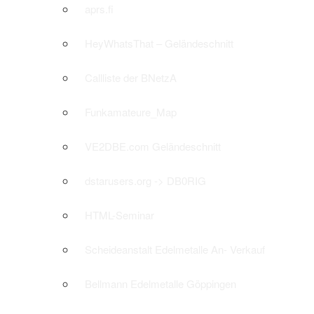
aprs.fi
HeyWhatsThat – Geländeschnitt
Callliste der BNetzA
Funkamateure_Map
VE2DBE.com Geländeschnitt
dstarusers.org -> DB0RIG
HTML-Seminar
Scheideanstalt Edelmetalle An- Verkauf
Bellmann Edelmetalle Göppingen