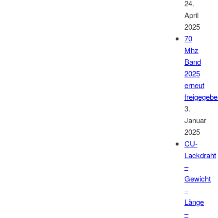
24.
April
2025
70
Mhz
Band
2025
erneut
freigegeb
3.
Januar
2025
CU-
Lackdraht
–
Gewicht
–
Länge
–