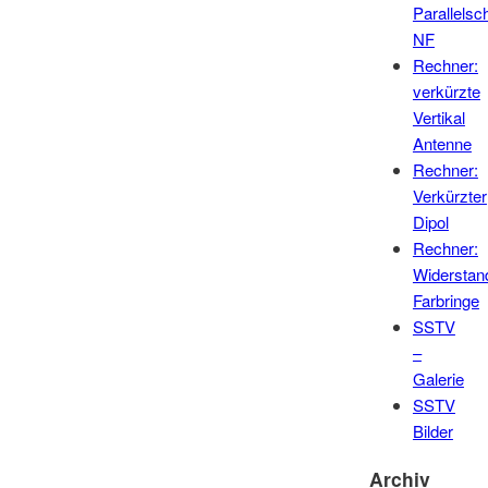
Parallelsc
NF
Rechner:
verkürzte
Vertikal
Antenne
Rechner:
Verkürzter
Dipol
Rechner:
Widerstan
Farbringe
SSTV
–
Galerie
SSTV
Bilder
Archiv