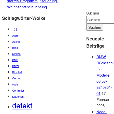
starres Programm
,
Steuerung
,
Weihnachtsbeleuchtung
Suchen
Schlagwörter-Wolke
1C31
Alarm
Neueste
Ausfall
Beiträge
Blink
blinken
BMW
BMS
Rückfahr
BMW
F-
Büschel
Modelle
Cerbo
66.53-
code
9240351-
Controller
01
17.
Dauerlicht
Februar
defekt
2026
Node-