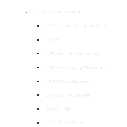
Links zu Funkamateuren
DB4SY Helmut Lautsprecherbau
DD7LP
DG0OBU – Selbstbauprojekte
DG0SA – Wolfgang Wippermann
DK3KN QLC- Dipole etc.
DK4RSM Notfunkkoffer
DK4SX – Ulm
DL1DLF – SoTa uvm.