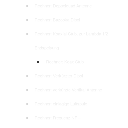
Rechner: Doppelquad Antenne
Rechner: Bazooka Dipol
Rechner: Koaxial-Stub, zur Lambda 1/2
Endspeisung
Rechner: Koax Stub
Rechner: Verkürzter Dipol
Rechner: verkürzte Vertikal Antenne
Rechner: einlagige Luftspule
Rechner: Frequenz NF –