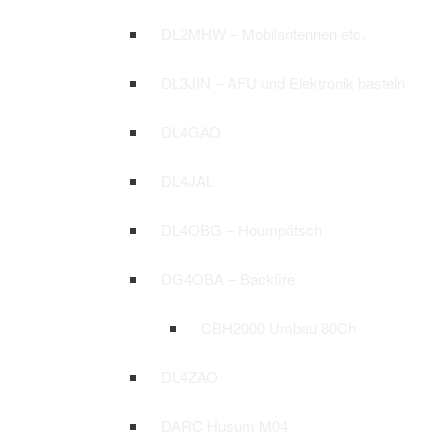
DL2MHW – Mobilantennen etc.
DL3JIN – AFU und Elektronik basteln
DL4GAO
DL4JAL
DL4OBG – Houmpätsch
DG4OBA – Backfire
CBH2000 Umbau 80Ch
DL4ZAO
DARC Husum M04