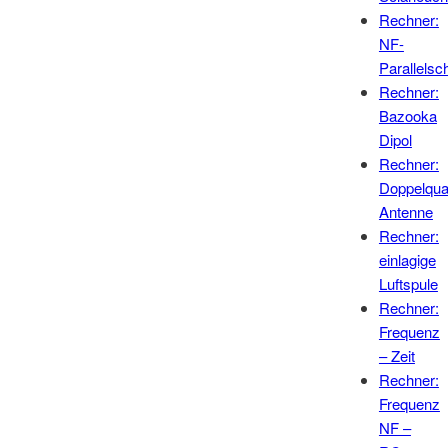
Rechner:
NF-
Parallelsc
Rechner:
Bazooka
Dipol
Rechner:
Doppelqu
Antenne
Rechner:
einlagige
Luftspule
Rechner:
Frequenz
– Zeit
Rechner:
Frequenz
NF –