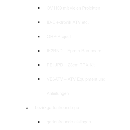
OV H39 mit vielen Projekten
ID-Elektronik ATV etc.
QRP-Project
IK2RND – Eprom Ramboard
PE1JPD – 23cm TRX Kit
VE6ATV – ATV Equipment und
Anleitungen
bezirkgartenfreunde-gp
gartenfreunde-eislingen