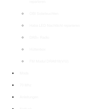
reparieren
OBI Solarleuchten
Haba LED Nachtlicht reparieren
DAB+ Radio
Hüttenbox
FM Modul DRA818(V/U)
Mods
70 Mhz
Anleitungen
Notfunk