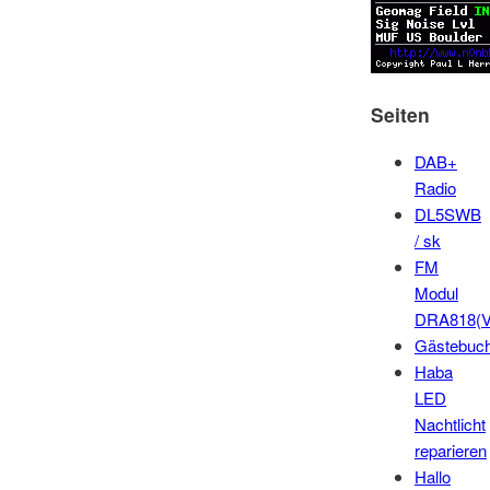
Seiten
DAB+
Radio
DL5SWB
/ sk
FM
Modul
DRA818(V
Gästebuc
Haba
LED
Nachtlicht
reparieren
Hallo