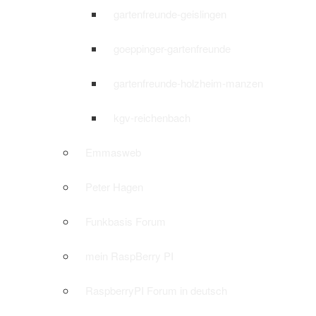
gartenfreunde-geislingen
goeppinger-gartenfreunde
gartenfreunde-holzheim-manzen
kgv-reichenbach
Emmasweb
Peter Hagen
Funkbasis Forum
mein RaspBerry PI
RaspberryPI Forum in deutsch