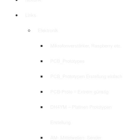
Links
Elektronik
Mikrofonverstärker, Raspberry etc.
PCB_Prototypes
PCB_Prototypen Erstellung einfach
PCB-Proto – Extrem günstig
DH4YM – Platinen Prototypen
Erstellung
AM- Mittelwellen- Sender