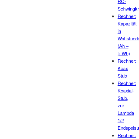
RC-
Schwingkr
Rechner:
Kapazität
in
Wattstund
(Ah –
> Wh)
Rechner:
Koax
Stub
Rechner:
Koaxial-
Stub,
zur
Lambda
1/2
Endspeis
Rechner: