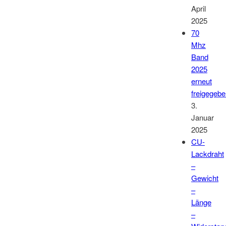
April
2025
70
Mhz
Band
2025
erneut
freigegeb
3.
Januar
2025
CU-
Lackdraht
–
Gewicht
–
Länge
–