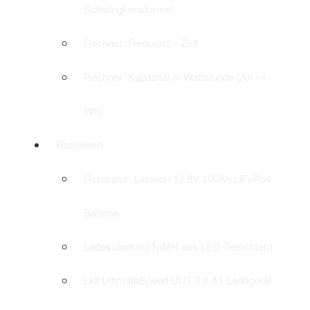
Schwingkreisformel
Rechner: Frequenz – Zeit
Rechner: Kapazität in Wattstunde (Ah –>
Wh)
Basteleien
Reparatur: Liontron 12,8V 100Ah LiFePo4
Batterie
Ladeschaltung NiMH aus LED Teelichtern
Lidl UltimateSpeed ULG 3.8 A1 Ladegerät