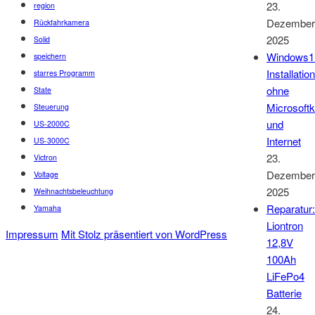
23.
region
Dezember
Rückfahrkamera
2025
Solid
Windows1
speichern
Installation
starres Programm
ohne
State
Microsoft
Steuerung
und
US-2000C
Internet
US-3000C
23.
Victron
Dezember
Voltage
2025
Weihnachtsbeleuchtung
Reparatur:
Yamaha
Liontron
Impressum
Mit Stolz präsentiert von WordPress
12,8V
100Ah
LiFePo4
Batterie
24.