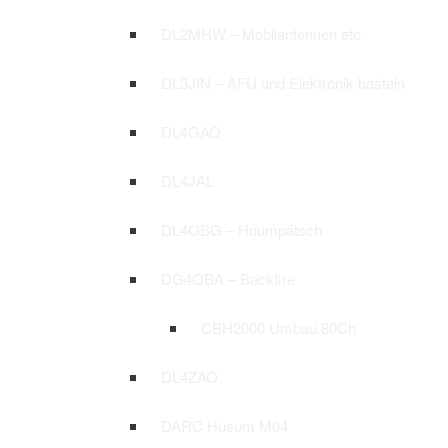
DL2MHW – Mobilantennen etc.
DL3JIN – AFU und Elektronik basteln
DL4GAO
DL4JAL
DL4OBG – Houmpätsch
DG4OBA – Backfire
CBH2000 Umbau 80Ch
DL4ZAO
DARC Husum M04