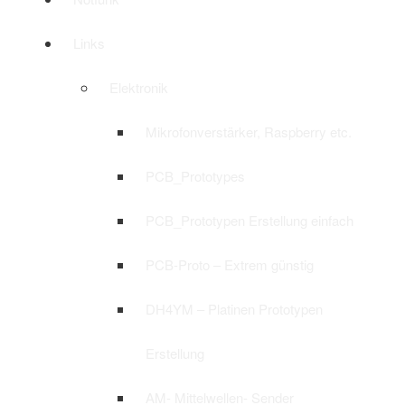
Links
Elektronik
Mikrofonverstärker, Raspberry etc.
PCB_Prototypes
PCB_Prototypen Erstellung einfach
PCB-Proto – Extrem günstig
DH4YM – Platinen Prototypen
Erstellung
AM- Mittelwellen- Sender