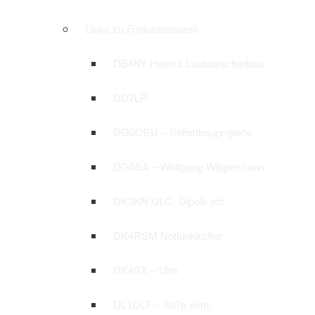
Links zu Funkamateuren
DB4SY Helmut Lautsprecherbau
DD7LP
DG0OBU – Selbstbauprojekte
DG0SA – Wolfgang Wippermann
DK3KN QLC- Dipole etc.
DK4RSM Notfunkkoffer
DK4SX – Ulm
DL1DLF – SoTa uvm.