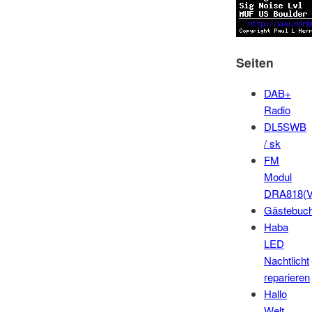
Seiten
DAB+
Radio
DL5SWB
/ sk
FM
Modul
DRA818(V
Gästebuc
Haba
LED
Nachtlicht
reparieren
Hallo
Welt