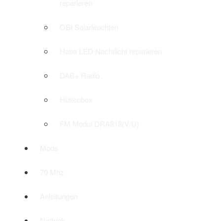
reparieren
OBI Solarleuchten
Haba LED Nachtlicht reparieren
DAB+ Radio
Hüttenbox
FM Modul DRA818(V/U)
Mods
70 Mhz
Anleitungen
Notfunk