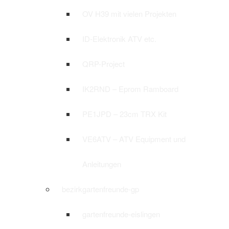
OV H39 mit vielen Projekten
ID-Elektronik ATV etc.
QRP-Project
IK2RND – Eprom Ramboard
PE1JPD – 23cm TRX Kit
VE6ATV – ATV Equipment und
Anleitungen
bezirkgartenfreunde-gp
gartenfreunde-eislingen