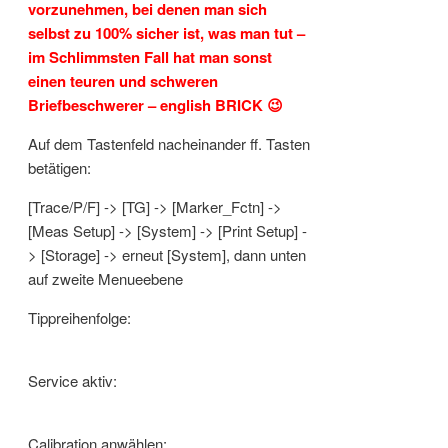
vorzunehmen, bei denen man sich
selbst zu 100% sicher ist, was man tut –
im Schlimmsten Fall hat man sonst
einen teuren und schweren
Briefbeschwerer – english BRICK 😉
Auf dem Tastenfeld nacheinander ff. Tasten
betätigen:
[Trace/P/F] -> [TG] -> [Marker_Fctn] ->
[Meas Setup] -> [System] -> [Print Setup] -
> [Storage] -> erneut [System], dann unten
auf zweite Menueebene
Tippreihenfolge:
Service aktiv:
Calibration anwählen: