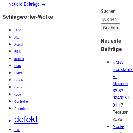
Neuere Beiträge
→
Suchen
Schlagwörter-Wolke
1C31
Alarm
Neueste
Ausfall
Beiträge
Blink
blinken
BMW
BMS
Rückfahr
BMW
F-
Büschel
Modelle
Cerbo
66.53-
code
9240351-
Controller
01
17.
Dauerlicht
Februar
defekt
2026
Node-
Disc