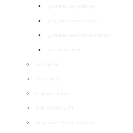
gartenfreunde-geislingen
goeppinger-gartenfreunde
gartenfreunde-holzheim-manzen
kgv-reichenbach
Emmasweb
Peter Hagen
Funkbasis Forum
mein RaspBerry PI
RaspberryPI Forum in deutsch