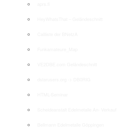
aprs.fi
HeyWhatsThat – Geländeschnitt
Callliste der BNetzA
Funkamateure_Map
VE2DBE.com Geländeschnitt
dstarusers.org -> DB0RIG
HTML-Seminar
Scheideanstalt Edelmetalle An- Verkauf
Bellmann Edelmetalle Göppingen