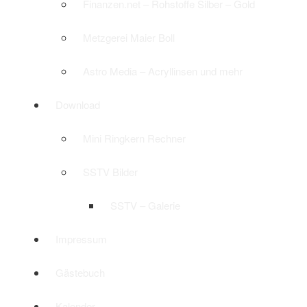
Finanzen.net – Rohstoffe Silber – Gold
Metzgerei Maier Boll
Astro Media – Acryllinsen und mehr
Download
Mini Ringkern Rechner
SSTV Bilder
SSTV – Galerie
Impressum
Gästebuch
Kalender