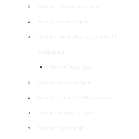
Rechner: Doppelquad Antenne
Rechner: Bazooka Dipol
Rechner: Koaxial-Stub, zur Lambda 1/2
Endspeisung
Rechner: Koax Stub
Rechner: Verkürzter Dipol
Rechner: verkürzte Vertikal Antenne
Rechner: einlagige Luftspule
Rechner: Frequenz NF –